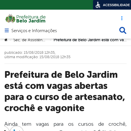
ACESSIBILIDADE
Acesso ráp
Busca
Serviços e Informações
Abrir menu principal de navegação
Você está aqui:
Sec. de Assistência Social
Prefeitura de Belo Jardim está com vagas abertas para o curso de artesanato, crochê e vagonite
>
>
publicado: 15/08/2018 12h35,
última modificação: 15/08/2018 12h35
Prefeitura de Belo Jardim
está com vagas abertas
para o curso de artesanato,
crochê e vagonite
Ainda tem vagas para os cursos de crochê,