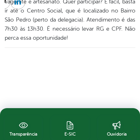
vagonite e artesanato. Quer participar? É fácil, basta
cebook
Twitter
Linkedin
ir até o Centro Social, que é localizado no Bairro
São Pedro (perto da delegacia). Atendimento é das
7h30 às 13h30. É necessário levar RG e CPF. Não
perca essa oportunidade!
Transparência
E-SIC
Ouvidoria