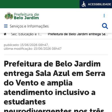
ACESSIBILIDADE
Acesso ráp
Busca
Serviços e Informações
Abrir menu principal de navegação
Você está aqui:
Sec. Educação e Tecnologia
Prefeitura de Belo Jardim entrega Sala Azul em Serra do Vento e amplia atendimento inclusivo a estudantes neurodivergentes nos três distritos
>
>
publicado: 15/06/2026 08h47,
última modificação: 15/06/2026 08h47
Prefeitura de Belo Jardim
entrega Sala Azul em Serra
do Vento e amplia
atendimento inclusivo a
estudantes
neurodivergentes nos três