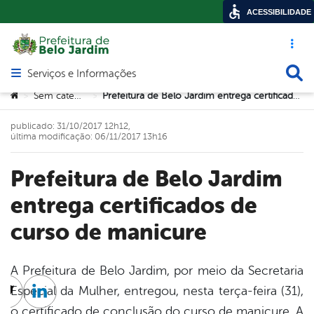
ACESSIBILIDADE
Acesso ráp
Busca
Serviços e Informações
Abrir menu principal de navegação
Você está aqui:
Sem categoria
Prefeitura de Belo Jardim entrega certificados de curso de manicure
>
>
publicado: 31/10/2017 12h12,
última modificação: 06/11/2017 13h16
Prefeitura de Belo Jardim
entrega certificados de
curso de manicure
A Prefeitura de Belo Jardim, por meio da Secretaria
Especial da Mulher, entregou, nesta terça-feira (31),
cebook
Twitter
Linkedin
o certificado de conclusão do curso de manicure. A