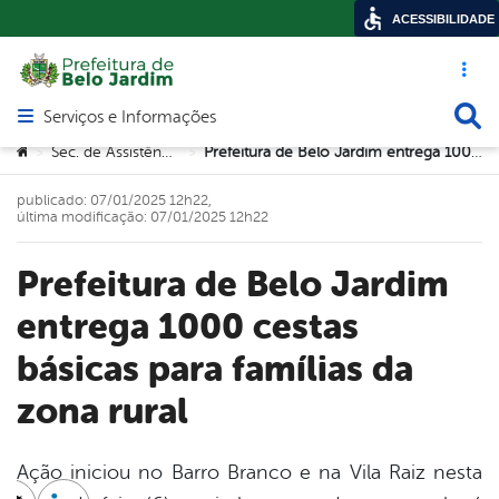
ACESSIBILIDADE
Acesso ráp
Busca
Serviços e Informações
Abrir menu principal de navegação
Você está aqui:
Sec. de Assistência Social
Prefeitura de Belo Jardim entrega 1000 cestas básicas para famílias da zona rural
>
>
publicado: 07/01/2025 12h22,
última modificação: 07/01/2025 12h22
Prefeitura de Belo Jardim
entrega 1000 cestas
básicas para famílias da
zona rural
Ação iniciou no Barro Branco e na Vila Raiz nesta