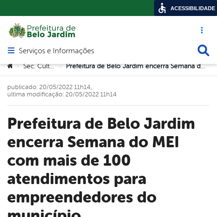
ACESSIBILIDADE
Acesso ráp
Busca
Serviços e Informações
Abrir menu principal de navegação
Você está aqui:
Sec. Cultura
Prefeitura de Belo Jardim encerra Semana do MEI com mais de 100 atendimentos para empreendedores do município
>
>
publicado: 20/05/2022 11h14,
última modificação: 20/05/2022 11h14
Prefeitura de Belo Jardim
encerra Semana do MEI
com mais de 100
atendimentos para
empreendedores do
município