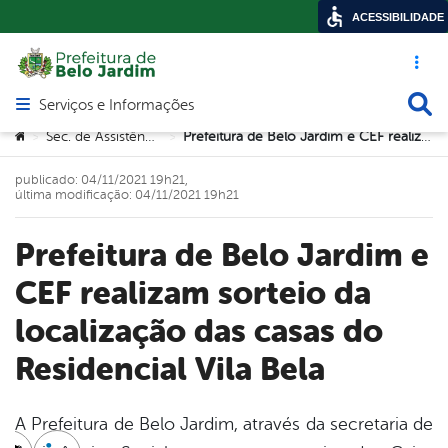
ACESSIBILIDADE
Acesso ráp
Busca
Serviços e Informações
Abrir menu principal de navegação
Você está aqui:
Sec. de Assistência Social
Prefeitura de Belo Jardim e CEF realizam sorteio da localização das casas do Residencial Vila Bela
>
>
publicado: 04/11/2021 19h21,
última modificação: 04/11/2021 19h21
Prefeitura de Belo Jardim e
CEF realizam sorteio da
localização das casas do
Residencial Vila Bela
A Prefeitura de Belo Jardim, através da secretaria de