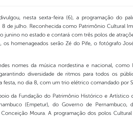
divulgou, nesta sexta-feira (6), a programação do pal
 8 de julho. Reconhecida como Patrimônio Cultural Ima
 junino no estado e contará com três polos de atrações:
, os homenageados serão Zé do Pife, o fotógrafo Jos
andes nomes da música nordestina e nacional, como D
garantindo diversidade de ritmos para todos os públ
 festa, no dia 8, com um trio elétrico comandado por Si
oio da Fundação do Patrimônio Histórico e Artístico
nambuco (Empetur), do Governo de Pernambuco, d
 Conceição Moura. A programação dos polos Cultural 