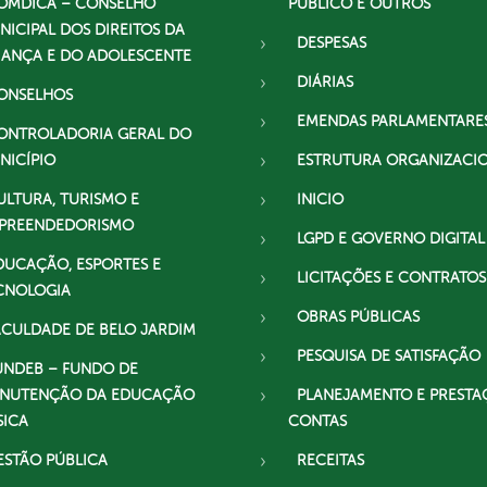
OMDICA – CONSELHO
PÚBLICO E OUTROS
NICIPAL DOS DIREITOS DA
DESPESAS
IANÇA E DO ADOLESCENTE
DIÁRIAS
ONSELHOS
EMENDAS PARLAMENTARE
ONTROLADORIA GERAL DO
NICÍPIO
ESTRUTURA ORGANIZACI
ULTURA, TURISMO E
INICIO
PREENDEDORISMO
LGPD E GOVERNO DIGITAL
DUCAÇÃO, ESPORTES E
LICITAÇÕES E CONTRATOS
CNOLOGIA
OBRAS PÚBLICAS
ACULDADE DE BELO JARDIM
PESQUISA DE SATISFAÇÃO
UNDEB – FUNDO DE
NUTENÇÃO DA EDUCAÇÃO
PLANEJAMENTO E PRESTA
SICA
CONTAS
ESTÃO PÚBLICA
RECEITAS