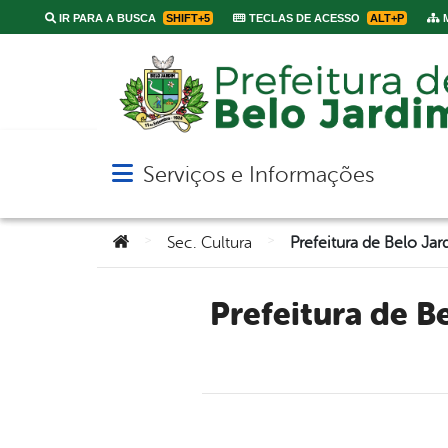
IR PARA A BUSCA
SHIFT+5
TECLAS DE ACESSO
ALT+P
M
Serviços e Informações
Abrir menu principal de navegação
Você está aqui:
>
>
Sec. Cultura
Prefeitura de Belo Jardim divulga programação oficial da 56ª