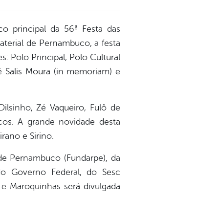
co principal da 56ª Festa das
terial de Pernambuco, a festa
 Polo Principal, Polo Cultural
é Salis Moura (in memoriam) e
ilsinho, Zé Vaqueiro, Fulô de
icos. A grande novidade desta
rano e Sirino.
 de Pernambuco (Fundarpe), da
o Governo Federal, do Sesc
e Maroquinhas será divulgada