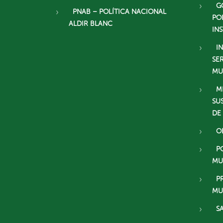
G
PNAB – POLÍTICA NACIONAL
PO
ALDIR BLANC
IN
I
SE
MU
M
SU
DE
O
P
MU
P
MU
S