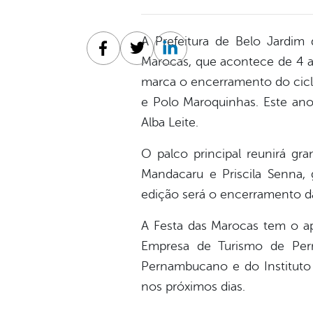
A Prefeitura de Belo Jardim 
Facebook
Twitter
Linkedin
Marocas, que acontece de 4 a
marca o encerramento do ciclo
e Polo Maroquinhas. Este ano
Alba Leite.
O palco principal reunirá gr
Mandacaru e Priscila Senna, 
edição será o encerramento da
A Festa das Marocas tem o ap
Empresa de Turismo de Per
Pernambucano e do Instituto
nos próximos dias.