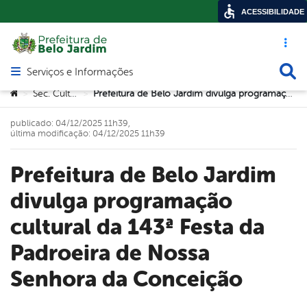
ACESSIBILIDADE
Acesso ráp
Busca
Serviços e Informações
Abrir menu principal de navegação
Você está aqui:
Sec. Cultura
Prefeitura de Belo Jardim divulga programação cultural da 143ª Festa da Padroeira de Nossa Senhora da Conceição
>
>
publicado: 04/12/2025 11h39,
última modificação: 04/12/2025 11h39
Prefeitura de Belo Jardim
divulga programação
cultural da 143ª Festa da
Padroeira de Nossa
Senhora da Conceição