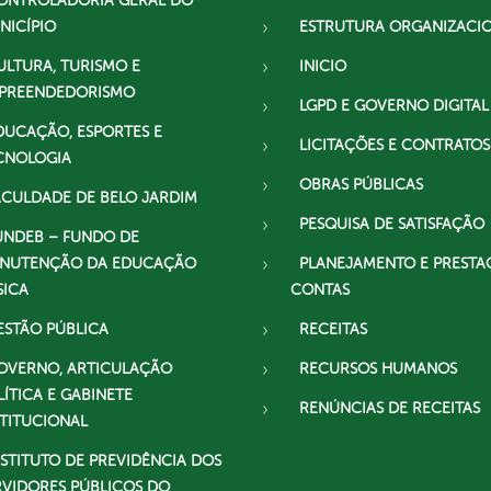
ONTROLADORIA GERAL DO
NICÍPIO
ESTRUTURA ORGANIZACI
ULTURA, TURISMO E
INICIO
PREENDEDORISMO
LGPD E GOVERNO DIGITAL
DUCAÇÃO, ESPORTES E
LICITAÇÕES E CONTRATOS
CNOLOGIA
OBRAS PÚBLICAS
ACULDADE DE BELO JARDIM
PESQUISA DE SATISFAÇÃO
UNDEB – FUNDO DE
NUTENÇÃO DA EDUCAÇÃO
PLANEJAMENTO E PRESTA
SICA
CONTAS
ESTÃO PÚBLICA
RECEITAS
OVERNO, ARTICULAÇÃO
RECURSOS HUMANOS
LÍTICA E GABINETE
RENÚNCIAS DE RECEITAS
STITUCIONAL
NSTITUTO DE PREVIDÊNCIA DOS
RVIDORES PÚBLICOS DO