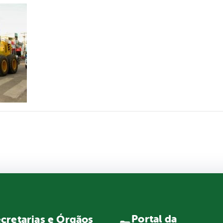
Portal da
cretarias e Órgãos