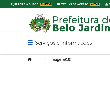
IR PARA A BUSCA
SHIFT+5
TECLAS DE ACESSO
ALT+P
M
Serviços e Informações
Abrir menu principal de navegação
Você está aqui:
>
>
Imagem(10)