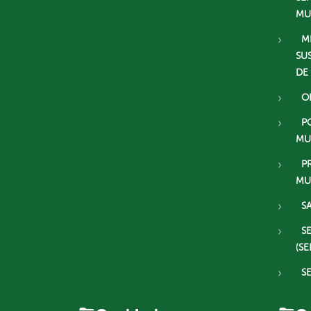
MU
M
SU
DE
O
P
MU
P
MU
S
S
(SE
S