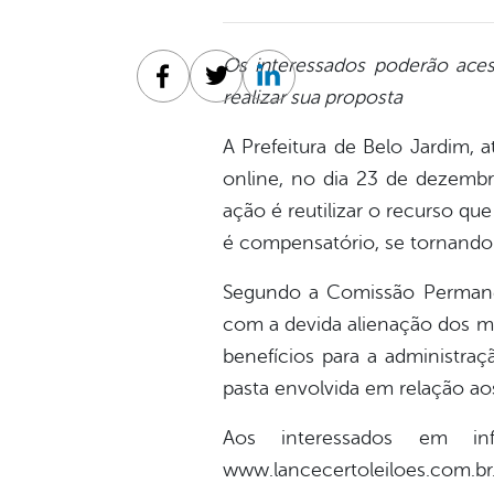
Os interessados poderão aces
Facebook
Twitter
Linkedin
realizar sua proposta
A Prefeitura de Belo Jardim, a
online, no dia 23 de dezembro
ação é reutilizar o recurso qu
é compensatório, se tornando 
Segundo a Comissão Permanent
com a devida alienação dos m
benefícios para a administraç
pasta envolvida em relação ao
Aos interessados em inf
www.lancecertoleiloes.com.br