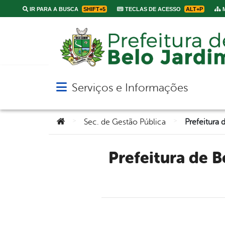
IR PARA A BUSCA
SHIFT+5
TECLAS DE ACESSO
ALT+P
M
Serviços e Informações
Abrir menu principal de navegação
Você está aqui:
>
>
Sec. de Gestão Pública
Prefeitura de Belo Jardim divulga leilão online de veículos e