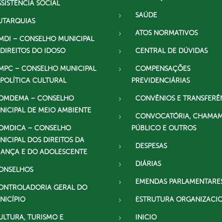
SSISTÊNCIA SOCIAL
SAÚDE
UTARQUIAS
ATOS NORMATIVOS
MDI – CONSELHO MUNICIPAL
 DIREITOS DO IDOSO
CENTRAL DE DÚVIDAS
MPC – CONSELHO MUNICIPAL
COMPENSAÇÕES
 POLÍTICA CULTURAL
PREVIDENCIÁRIAS
OMDEMA – CONSELHO
CONVÊNIOS E TRANSFERÊ
NICIPAL DE MEIO AMBIENTE
CONVOCATÓRIA, CHAMA
OMDICA – CONSELHO
PÚBLICO E OUTROS
NICIPAL DOS DIREITOS DA
DESPESAS
IANÇA E DO ADOLESCENTE
DIÁRIAS
ONSELHOS
EMENDAS PARLAMENTARE
ONTROLADORIA GERAL DO
NICÍPIO
ESTRUTURA ORGANIZACI
ULTURA, TURISMO E
INICIO