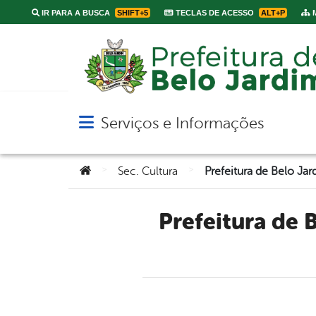
IR PARA A BUSCA
SHIFT+5
TECLAS DE ACESSO
ALT+P
M
Serviços e Informações
Abrir menu principal de navegação
Você está aqui:
>
>
Sec. Cultura
Prefeitura de Belo Jardim divulga a programação oficial do