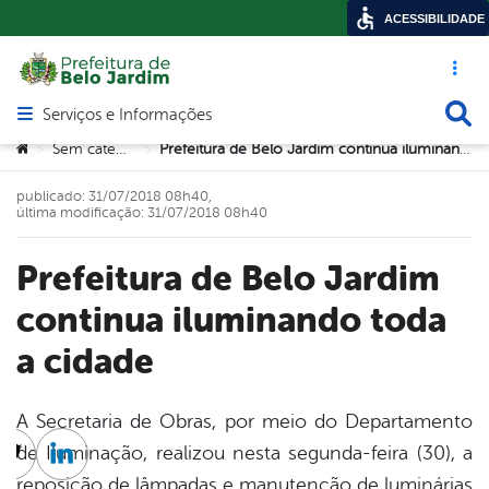
ACESSIBILIDADE
Acesso ráp
Busca
Serviços e Informações
Abrir menu principal de navegação
Você está aqui:
Sem categoria
Prefeitura de Belo Jardim continua iluminando toda a cidade
>
>
publicado: 31/07/2018 08h40,
última modificação: 31/07/2018 08h40
Prefeitura de Belo Jardim
continua iluminando toda
a cidade
A Secretaria de Obras, por meio do Departamento
de Iluminação, realizou nesta segunda-feira (30), a
cebook
Twitter
Linkedin
reposição de lâmpadas e manutenção de luminárias