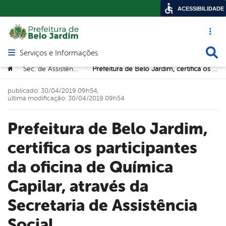
ACESSIBILIDADE
Acesso ráp
Busca
Serviços e Informações
Abrir menu principal de navegação
Você está aqui:
Sec. de Assistência Social
Prefeitura de Belo Jardim, certifica os participantes da oficina de Química Capilar, através da Secretaria de Assistência Social
>
>
publicado: 30/04/2019 09h54,
última modificação: 30/04/2019 09h54
Prefeitura de Belo Jardim,
certifica os participantes
da oficina de Química
Capilar, através da
Secretaria de Assistência
Social