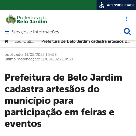
ACESSIBILIDADE
Acesso ráp
Busca
Serviços e Informações
Abrir menu principal de navegação
Você está aqui:
Sec. Cultura
Prefeitura de Belo Jardim cadastra artesãos do município para participação em feiras e eventos
>
>
publicado: 11/05/2023 10h58,
última modificação: 11/05/2023 10h58
Prefeitura de Belo Jardim
cadastra artesãos do
município para
participação em feiras e
eventos