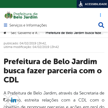
ACESSIBILIDADE
Acesso ráp
Busca
Serviços e Informações
Abrir menu principal de navegação
Você está aqui:
Sec. Governo e Articulação
Prefeitura de Belo Jardim busca fazer parceria com o CDL
>
>
publicado: 04/02/2019 13h42,
última modificação: 04/02/2019 13h42
Prefeitura de Belo Jardim
busca fazer parceria com o
CDL
A Prefeitura de Belo Jardim, através da Secretaria de
Governo, estreita relações com a CDL com o
cebook
Twitter
Linkedin
objetivo de promover parcerias e ações em prol do