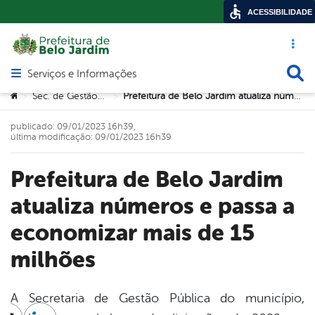
ACESSIBILIDADE
Acesso ráp
Busca
Serviços e Informações
Abrir menu principal de navegação
Você está aqui:
Sec. de Gestão Pública
Prefeitura de Belo Jardim atualiza números e passa a economizar mais de 15 milhões
>
>
publicado: 09/01/2023 16h39,
última modificação: 09/01/2023 16h39
Prefeitura de Belo Jardim
atualiza números e passa a
economizar mais de 15
milhões
A Secretaria de Gestão Pública do município,