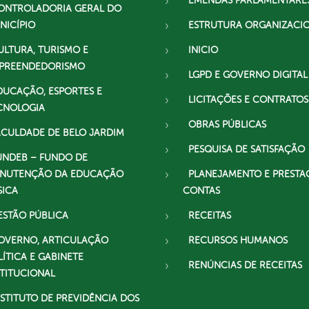
EMENDAS PARLAMENTARE
ONTROLADORIA GERAL DO
NICÍPIO
ESTRUTURA ORGANIZACI
ULTURA, TURISMO E
INICIO
PREENDEDORISMO
LGPD E GOVERNO DIGITAL
DUCAÇÃO, ESPORTES E
LICITAÇÕES E CONTRATOS
CNOLOGIA
OBRAS PÚBLICAS
ACULDADE DE BELO JARDIM
PESQUISA DE SATISFAÇÃO
UNDEB – FUNDO DE
NUTENÇÃO DA EDUCAÇÃO
PLANEJAMENTO E PRESTA
SICA
CONTAS
ESTÃO PÚBLICA
RECEITAS
OVERNO, ARTICULAÇÃO
RECURSOS HUMANOS
LÍTICA E GABINETE
RENÚNCIAS DE RECEITAS
STITUCIONAL
NSTITUTO DE PREVIDÊNCIA DOS