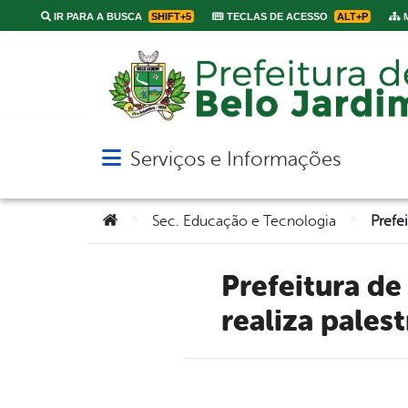
IR PARA A BUSCA
SHIFT+5
TECLAS DE ACESSO
ALT+P
M
Serviços e Informações
Abrir menu principal de navegação
Você está aqui:
>
>
Sec. Educação e Tecnologia
Prefeitura de Belo Jardim através da Secretaria de Saúde
realiza pales