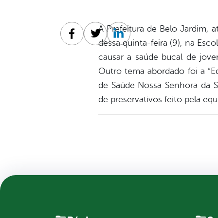
A Prefeitura de Belo Jardim, 
Facebook
Twitter
Linkedin
dessa quinta-feira (9), na Esc
causar a saúde bucal de jove
Outro tema abordado foi a “E
de Saúde Nossa Senhora da Sa
de preservativos feito pela eq