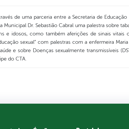
através de uma parceria entre a Secretaria de Educaçã
ola Municipal Dr. Sebastião Cabral uma palestra sobre t
ns e idosos, como também aferições de sinais vitai
ducação sexual” com palestras com a enfermeira Maria
úde e sobre Doenças sexualmente transmissíveis (DS
uipe do CTA.