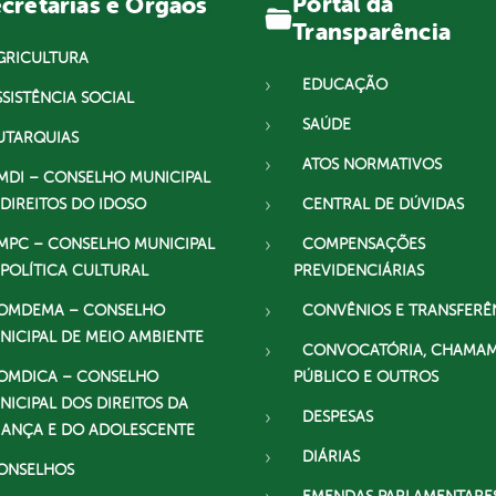
Portal da
cretarias e Órgãos
Transparência
GRICULTURA
EDUCAÇÃO
SSISTÊNCIA SOCIAL
SAÚDE
UTARQUIAS
ATOS NORMATIVOS
MDI – CONSELHO MUNICIPAL
 DIREITOS DO IDOSO
CENTRAL DE DÚVIDAS
MPC – CONSELHO MUNICIPAL
COMPENSAÇÕES
 POLÍTICA CULTURAL
PREVIDENCIÁRIAS
OMDEMA – CONSELHO
CONVÊNIOS E TRANSFERÊ
NICIPAL DE MEIO AMBIENTE
CONVOCATÓRIA, CHAMA
OMDICA – CONSELHO
PÚBLICO E OUTROS
NICIPAL DOS DIREITOS DA
DESPESAS
IANÇA E DO ADOLESCENTE
DIÁRIAS
ONSELHOS