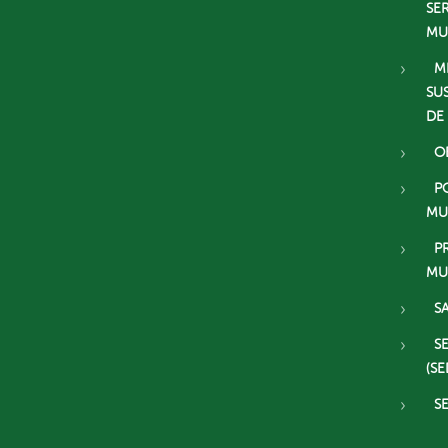
SE
MU
M
SU
DE
O
P
MU
P
MU
S
S
(SE
S