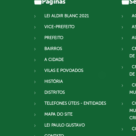
Páginas
Se
LEI ALDIR BLANC 2021
A
VICE-PREFEITO
A
PREFEITO
A
BAIRROS
C
DE
A CIDADE
C
VILAS E POVOADOS
DE
HISTÓRIA
C
DISTRITOS
MU
TELEFONES ÚTEIS - ENTIDADES
C
MU
MAPA DO SITE
CR
LEI PAULO GUSTAVO
C