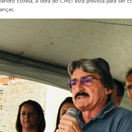
andro Estrela, a obra do CMEI está prevista para ser
anças.