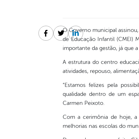
O Governo municipal assinou, 
Facebook
Twitter
Linkedin
de Educação Infantil (CMEI)
importante da gestão, já que 
A estrutura do centro educaci
atividades, repouso, alimentaç
“Estamos felizes pela possi
qualidade dentro de um espaç
Carmen Peixoto.
Com a cerimônia de hoje, a P
melhorias nas escolas do muni