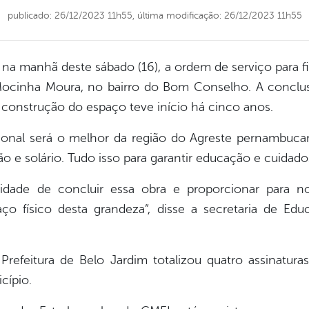
publicado: 26/12/2023 11h55,
última modificação: 26/12/2023 11h55
na manhã deste sábado (16), a ordem de serviço para f
 Mocinha Moura, no bairro do Bom Conselho. A concl
a construção do espaço teve início há cinco anos.
onal será o melhor da região do Agreste pernambucano
ão e solário. Tudo isso para garantir educação e cuidado
bilidade de concluir essa obra e proporcionar para 
o físico desta grandeza”, disse a secretaria de Edu
refeitura de Belo Jardim totalizou quatro assinatur
cípio.