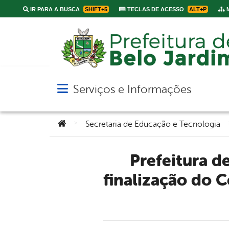
IR PARA A BUSCA
SHIFT+5
TECLAS DE ACESSO
ALT+P
M
Serviços e Informações
Abrir menu principal de navegação
Você está aqui:
>
Secretaria de Educação e Tecnologia
Prefeitura de Belo Jardim assina ordem de serviço para
finalização do 