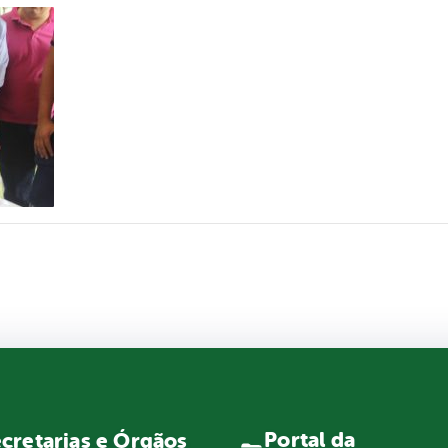
Portal da
cretarias e Órgãos