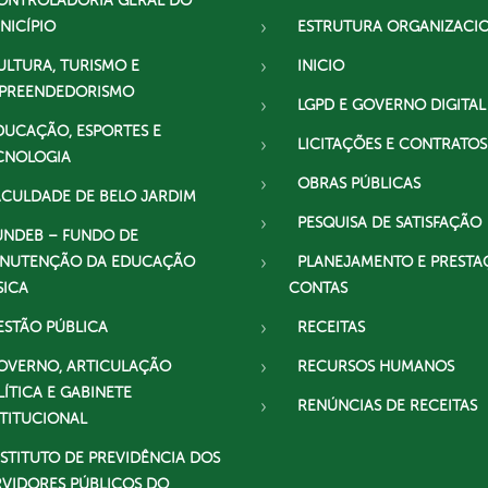
ONTROLADORIA GERAL DO
NICÍPIO
ESTRUTURA ORGANIZACI
ULTURA, TURISMO E
INICIO
PREENDEDORISMO
LGPD E GOVERNO DIGITAL
DUCAÇÃO, ESPORTES E
LICITAÇÕES E CONTRATOS
CNOLOGIA
OBRAS PÚBLICAS
ACULDADE DE BELO JARDIM
PESQUISA DE SATISFAÇÃO
UNDEB – FUNDO DE
NUTENÇÃO DA EDUCAÇÃO
PLANEJAMENTO E PRESTA
SICA
CONTAS
ESTÃO PÚBLICA
RECEITAS
OVERNO, ARTICULAÇÃO
RECURSOS HUMANOS
LÍTICA E GABINETE
RENÚNCIAS DE RECEITAS
STITUCIONAL
NSTITUTO DE PREVIDÊNCIA DOS
RVIDORES PÚBLICOS DO