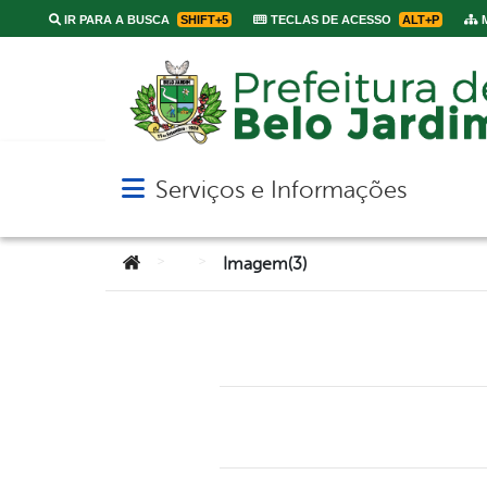
IR PARA A BUSCA
SHIFT+5
TECLAS DE ACESSO
ALT+P
M
Serviços e Informações
Abrir menu principal de navegação
Você está aqui:
>
>
Imagem(3)