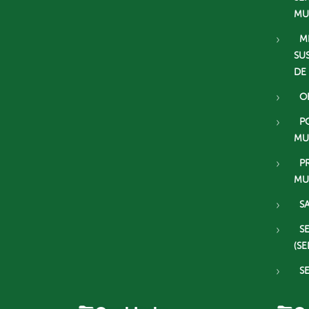
MU
M
SU
DE
O
P
MU
P
MU
S
S
(SE
S