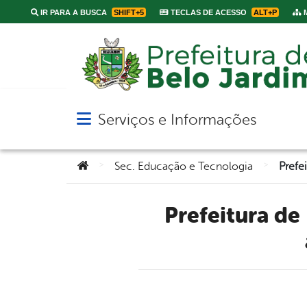
IR PARA A BUSCA
SHIFT+5
TECLAS DE ACESSO
ALT+P
M
Serviços e Informações
Abrir menu principal de navegação
Você está aqui:
>
>
Sec. Educação e Tecnologia
Prefeitura de Belo Jardim anuncia rota escolar extra para