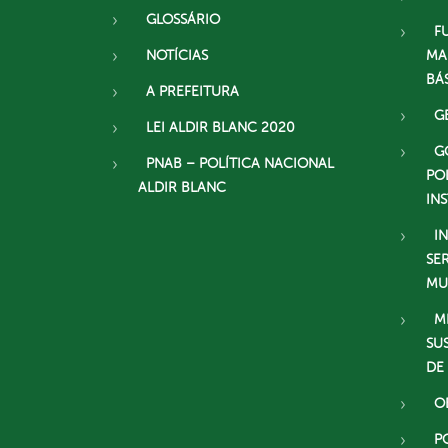
GLOSSÁRIO
F
NOTÍCIAS
MA
BÁ
A PREFEITURA
G
LEI ALDIR BLANC 2020
G
PNAB – POLÍTICA NACIONAL
PO
ALDIR BLANC
IN
I
SE
MU
M
SU
DE
O
P