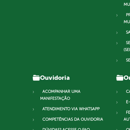
MU
P
MU
S
S
(SE
S
Ouvidoria
Ou
ACOMPANHAR UMA
C
MANIFESTAÇÃO
E-
ATENDIMENTO VIA WHATSAPP
F
COMPETÊNCIAS DA OUVIDORIA
AU
DÚVIDAS? ACESSE O FAQ
O