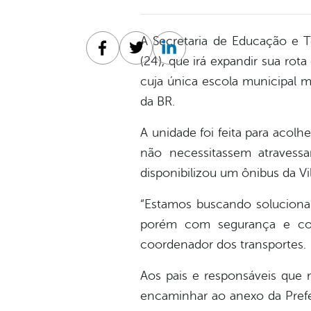
A Secretaria de Educação e Te
Facebook
Twitter
Linkedin
(24), que irá expandir sua ro
cuja única escola municipal m
da BR.
A unidade foi feita para acol
não necessitassem atravessa
disponibilizou um ônibus da Vi
“Estamos buscando solucionar
porém com segurança e conf
coordenador dos transportes.
Aos pais e responsáveis que 
encaminhar ao anexo da Prefei