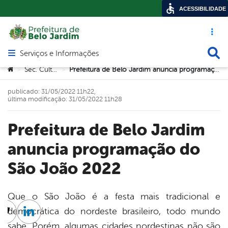
ACESSIBILIDADE
Acesso ráp
Busca
Serviços e Informações
Abrir menu principal de navegação
Você está aqui:
Sec. Cultura
Prefeitura de Belo Jardim anuncia programação do São João 2022
>
>
publicado: 31/05/2022 11h22,
última modificação: 31/05/2022 11h28
Prefeitura de Belo Jardim
anuncia programação do
São João 2022
Que o São João é a festa mais tradicional e
democrática do nordeste brasileiro, todo mundo
cebook
Twitter
Linkedin
sabe. Porém, algumas cidades nordestinas não são