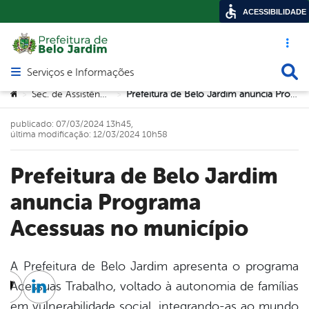
ACESSIBILIDADE
Acesso ráp
Busca
Serviços e Informações
Abrir menu principal de navegação
Você está aqui:
Sec. de Assistência Social
Prefeitura de Belo Jardim anuncia Programa Acessuas no município
>
>
publicado: 07/03/2024 13h45,
última modificação: 12/03/2024 10h58
Prefeitura de Belo Jardim
anuncia Programa
Acessuas no município
A Prefeitura de Belo Jardim apresenta o programa
Acessuas Trabalho, voltado à autonomia de famílias
cebook
Twitter
Linkedin
em vulnerabilidade social, integrando-as ao mundo