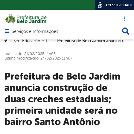
ACESSIBILIDADE
Acesso ráp
Busca
Serviços e Informações
Abrir menu principal de navegação
Você está aqui:
Sec. Educação e Tecnologia
Prefeitura de Belo Jardim anuncia construção de duas creches estaduais; primeira unidade será no bairro Santo Antônio
>
>
publicado: 21/02/2025 11h05,
última modificação: 24/02/2025 11h07
Prefeitura de Belo Jardim
anuncia construção de
duas creches estaduais;
primeira unidade será no
bairro Santo Antônio