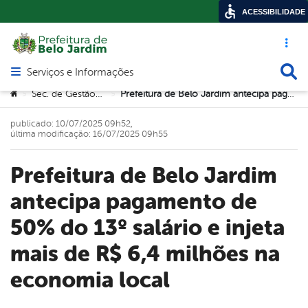
ACESSIBILIDADE
Acesso ráp
Busca
Serviços e Informações
Abrir menu principal de navegação
Você está aqui:
Sec. de Gestão Pública
Prefeitura de Belo Jardim antecipa pagamento de 50% do 13º salário e injeta mais de R$ 6,4 milhões na economia local
>
>
publicado: 10/07/2025 09h52,
última modificação: 16/07/2025 09h55
Prefeitura de Belo Jardim
antecipa pagamento de
50% do 13º salário e injeta
mais de R$ 6,4 milhões na
economia local