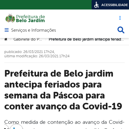
ACESSIBILIDADE
Acesso ráp
Busca
Serviços e Informações
Abrir menu principal de navegação
Você está aqui:
Gabinete do Prefeito
Prefeitura de Belo jardim antecipa feriados para semana da Páscoa para conter avanço da Covid-19
>
>
publicado: 26/03/2021 17h24,
última modificação: 26/03/2021 17h24
Prefeitura de Belo jardim
antecipa feriados para
semana da Páscoa para
conter avanço da Covid-19
Como medida de contenção ao avanço da Covid-