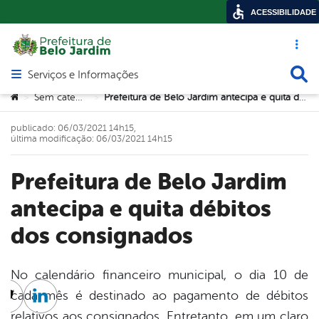
ACESSIBILIDADE
Acesso ráp
Busca
Serviços e Informações
Abrir menu principal de navegação
Você está aqui:
Sem categoria
Prefeitura de Belo Jardim antecipa e quita débitos dos consignados
>
>
publicado: 06/03/2021 14h15,
última modificação: 06/03/2021 14h15
Prefeitura de Belo Jardim
antecipa e quita débitos
dos consignados
No calendário financeiro municipal, o dia 10 de
cada mês é destinado ao pagamento de débitos
cebook
Twitter
Linkedin
relativos aos consignados. Entretanto, em um claro