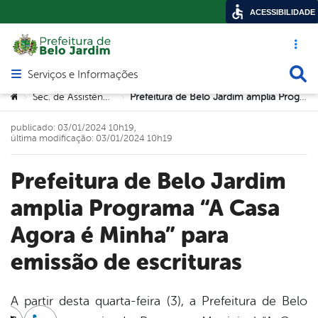
ACESSIBILIDADE
Acesso ráp
Busca
Serviços e Informações
Abrir menu principal de navegação
Você está aqui:
Sec. de Assistência Social
Prefeitura de Belo Jardim amplia Programa “A Casa Agora é Minha” para emissão de escrituras
>
>
publicado: 03/01/2024 10h19,
última modificação: 03/01/2024 10h19
Prefeitura de Belo Jardim
amplia Programa “A Casa
Agora é Minha” para
emissão de escrituras
A partir desta quarta-feira (3), a Prefeitura de Belo