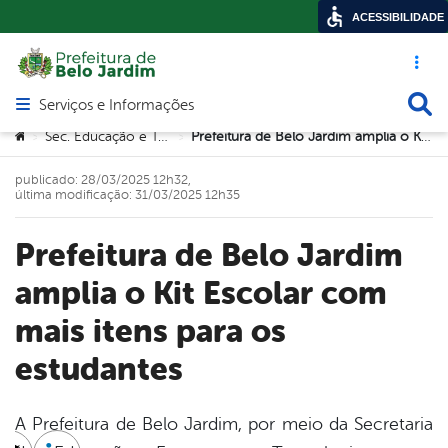
ACESSIBILIDADE
Acesso ráp
Busca
Serviços e Informações
Abrir menu principal de navegação
Você está aqui:
Sec. Educação e Tecnologia
Prefeitura de Belo Jardim amplia o Kit Escolar com mais itens para os estudantes
>
>
publicado: 28/03/2025 12h32,
última modificação: 31/03/2025 12h35
Prefeitura de Belo Jardim
amplia o Kit Escolar com
mais itens para os
estudantes
A Prefeitura de Belo Jardim, por meio da Secretaria