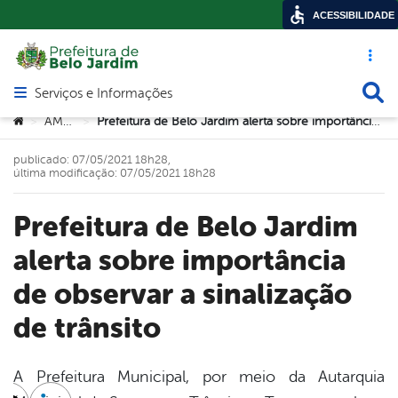
ACESSIBILIDADE
Acesso ráp
Busca
Serviços e Informações
Abrir menu principal de navegação
Você está aqui:
AMTT
Prefeitura de Belo Jardim alerta sobre importância de observar a sinalização de trânsito
>
>
publicado: 07/05/2021 18h28,
última modificação: 07/05/2021 18h28
Prefeitura de Belo Jardim
alerta sobre importância
de observar a sinalização
de trânsito
A Prefeitura Municipal, por meio da Autarquia