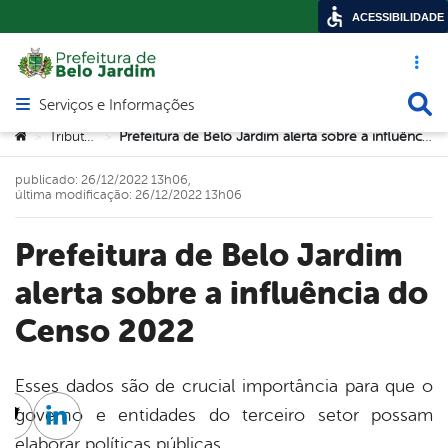
ACESSIBILIDADE
Acesso ráp
Busca
Serviços e Informações
Abrir menu principal de navegação
Você está aqui:
Tributos
Prefeitura de Belo Jardim alerta sobre a influência do Censo 2022
>
>
publicado: 26/12/2022 13h06,
última modificação: 26/12/2022 13h06
Prefeitura de Belo Jardim
alerta sobre a influência do
Censo 2022
Esses dados são de crucial importância para que o
governo e entidades do terceiro setor possam
cebook
Twitter
Linkedin
elaborar políticas públicas