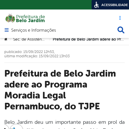
ACESSIBILIDADE
Acesso ráp
Busca
Serviços e Informações
Abrir menu principal de navegação
Você está aqui:
Sec. de Assistência Social
Prefeitura de Belo Jardim adere ao Programa Moradia Legal Pernambuco, do TJPE
>
>
publicado: 15/09/2022 12h53,
última modificação: 15/09/2022 13h03
Prefeitura de Belo Jardim
adere ao Programa
Moradia Legal
Pernambuco, do TJPE
Belo Jardim deu um importante passo em prol da