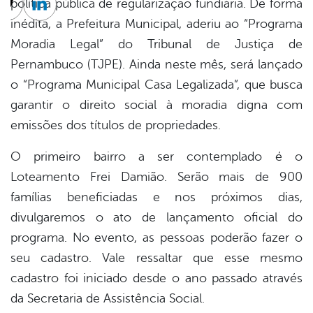
política pública de regularização fundiária. De forma
cebook
Twitter
Linkedin
inédita, a Prefeitura Municipal, aderiu ao “Programa
Moradia Legal” do Tribunal de Justiça de
Pernambuco (TJPE). Ainda neste mês, será lançado
o “Programa Municipal Casa Legalizada”, que busca
garantir o direito social à moradia digna com
emissões dos títulos de propriedades.
O primeiro bairro a ser contemplado é o
Loteamento Frei Damião. Serão mais de 900
famílias beneficiadas e nos próximos dias,
divulgaremos o ato de lançamento oficial do
programa. No evento, as pessoas poderão fazer o
seu cadastro. Vale ressaltar que esse mesmo
cadastro foi iniciado desde o ano passado através
da Secretaria de Assistência Social.