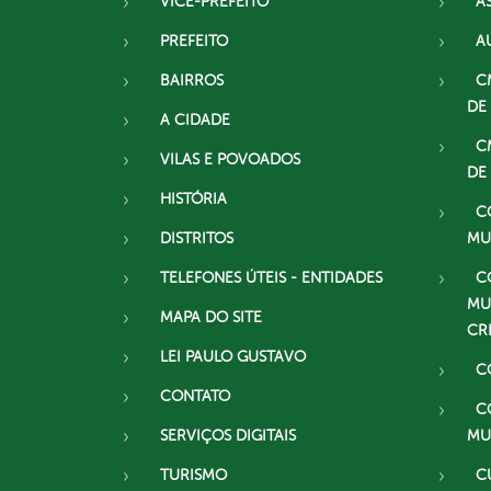
VICE-PREFEITO
A
PREFEITO
A
BAIRROS
C
DE
A CIDADE
C
VILAS E POVOADOS
DE
HISTÓRIA
C
DISTRITOS
MU
TELEFONES ÚTEIS - ENTIDADES
C
MU
MAPA DO SITE
CR
LEI PAULO GUSTAVO
C
CONTATO
C
SERVIÇOS DIGITAIS
MU
TURISMO
C