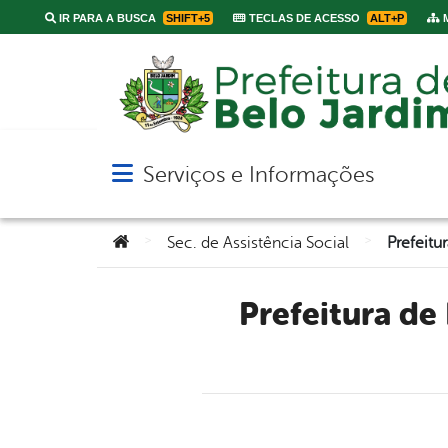
IR PARA A BUSCA
SHIFT+5
TECLAS DE ACESSO
ALT+P
M
Serviços e Informações
Abrir menu principal de navegação
Você está aqui:
>
>
Sec. de Assistência Social
Prefeitura de Belo Jardim abre inscrições para o curso de