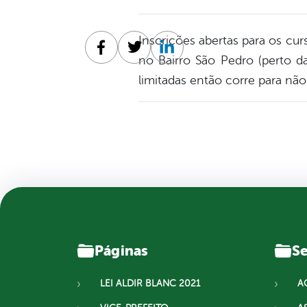
Inscrições abertas para os cur
Facebook
Twitter
Linkedin
no Bairro São Pedro (perto d
limitadas então corre para não
Páginas
Se
LEI ALDIR BLANC 2021
A