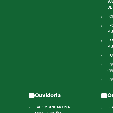
SU
DE
O
P
MU
P
MU
S
S
(SE
S
Ouvidoria
Ou
ACOMPANHAR UMA
C