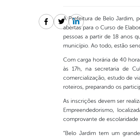
A Prefeitura de Belo Jardim, 
Facebook
Twitter
Linkedin
abertas para o Curso de Elabor
pessoas a partir de 18 anos q
município. Ao todo, estão send
Com carga horária de 40 horas,
às 17h, na secretaria de Cul
comercialização, estudo de via
roteiros, preparando os partic
As inscrições devem ser realiz
Empreendedorismo, localizad
comprovante de escolaridade 
“Belo Jardim tem um grande p