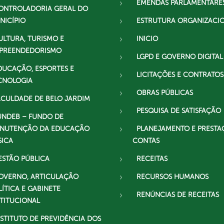
EMENDAS PARLAMENTARE
ONTROLADORIA GERAL DO
NICÍPIO
ESTRUTURA ORGANIZACI
ULTURA, TURISMO E
INICIO
PREENDEDORISMO
LGPD E GOVERNO DIGITAL
DUCAÇÃO, ESPORTES E
LICITAÇÕES E CONTRATOS
CNOLOGIA
OBRAS PÚBLICAS
ACULDADE DE BELO JARDIM
PESQUISA DE SATISFAÇÃO
UNDEB – FUNDO DE
NUTENÇÃO DA EDUCAÇÃO
PLANEJAMENTO E PRESTA
SICA
CONTAS
ESTÃO PÚBLICA
RECEITAS
OVERNO, ARTICULAÇÃO
RECURSOS HUMANOS
LÍTICA E GABINETE
RENÚNCIAS DE RECEITAS
STITUCIONAL
NSTITUTO DE PREVIDÊNCIA DOS