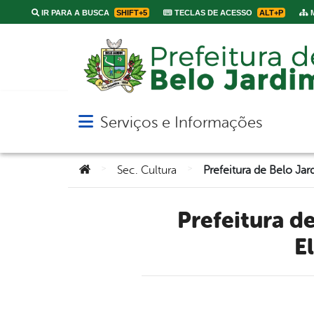
IR PARA A BUSCA
SHIFT+5
TECLAS DE ACESSO
ALT+P
M
Serviços e Informações
Abrir menu principal de navegação
Você está aqui:
>
>
Sec. Cultura
Prefeitura de Belo Jardim abre inscrições para curso de
E