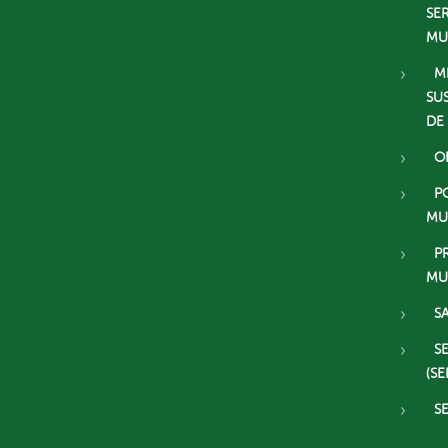
SE
MU
M
SU
DE
O
P
MU
P
MU
S
S
(SE
S