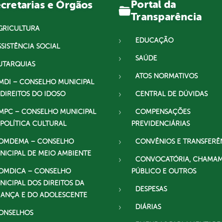
Portal da
cretarias e Órgãos
Transparência
GRICULTURA
EDUCAÇÃO
SSISTÊNCIA SOCIAL
SAÚDE
UTARQUIAS
ATOS NORMATIVOS
MDI – CONSELHO MUNICIPAL
 DIREITOS DO IDOSO
CENTRAL DE DÚVIDAS
MPC – CONSELHO MUNICIPAL
COMPENSAÇÕES
 POLÍTICA CULTURAL
PREVIDENCIÁRIAS
OMDEMA – CONSELHO
CONVÊNIOS E TRANSFERÊ
NICIPAL DE MEIO AMBIENTE
CONVOCATÓRIA, CHAMA
OMDICA – CONSELHO
PÚBLICO E OUTROS
NICIPAL DOS DIREITOS DA
DESPESAS
IANÇA E DO ADOLESCENTE
DIÁRIAS
ONSELHOS