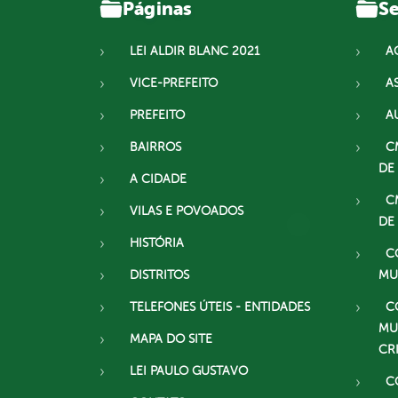
Páginas
Se
LEI ALDIR BLANC 2021
A
VICE-PREFEITO
A
PREFEITO
A
BAIRROS
C
DE
A CIDADE
C
VILAS E POVOADOS
DE
HISTÓRIA
C
DISTRITOS
MU
TELEFONES ÚTEIS - ENTIDADES
C
MU
MAPA DO SITE
CR
LEI PAULO GUSTAVO
C