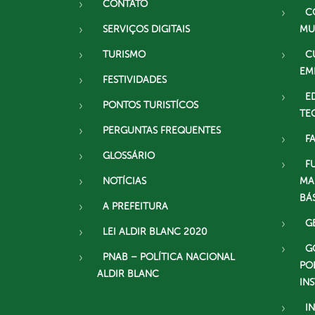
CONTATO
C
SERVIÇOS DIGITAIS
MU
TURISMO
C
EM
FESTIVIDADES
E
PONTOS TURISTÍCOS
TE
PERGUNTAS FREQUENTES
F
GLOSSÁRIO
F
NOTÍCIAS
MA
BÁ
A PREFEITURA
G
LEI ALDIR BLANC 2020
G
PNAB – POLÍTICA NACIONAL
PO
ALDIR BLANC
IN
I