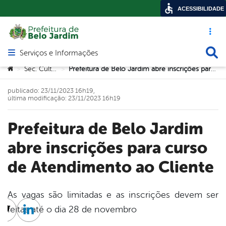
ACESSIBILIDADE
Acesso ráp
Busca
Serviços e Informações
Abrir menu principal de navegação
Você está aqui:
Sec. Cultura
Prefeitura de Belo Jardim abre inscrições para curso de Atendimento ao Cliente
>
>
publicado: 23/11/2023 16h19,
última modificação: 23/11/2023 16h19
Prefeitura de Belo Jardim
abre inscrições para curso
de Atendimento ao Cliente
As vagas são limitadas e as inscrições devem ser
feitas até o dia 28 de novembro
cebook
Twitter
Linkedin