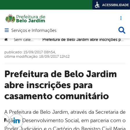
ACESSIBILIDADE
Acesso ráp
Busca
Serviços e Informações
Abrir menu principal de navegação
Você está aqui:
Sem categoria
Prefeitura de Belo Jardim abre inscrições para casamento comunitário
>
>
publicado: 15/09/2017 08h54,
última modificação: 18/09/2017 12h12
Prefeitura de Belo Jardim
abre inscrições para
casamento comunitário
A Prefeitura de Belo Jardim, através da Secretaria de
Ação e Desenvolvimento Social, em parceria com o
cebook
Twitter
Linkedin
Poder Judiciário e o Cartório do Registro Civil Maria