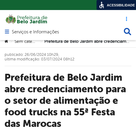
ACESSIBILIDADE
Acesso ráp
Busca
Serviços e Informações
Abrir menu principal de navegação
Você está aqui:
Sem categoria
Prefeitura de Belo Jardim abre credenciamento para o setor de alimentação e food trucks na 55ª Festa das Marocas
>
>
publicado: 26/06/2024 10h29,
última modificação: 03/07/2024 08h12
Prefeitura de Belo Jardim
abre credenciamento para
o setor de alimentação e
food trucks na 55ª Festa
das Marocas