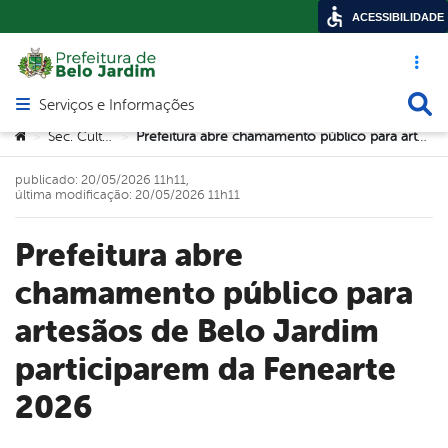
ACESSIBILIDADE
Acesso ráp
Busca
Serviços e Informações
Abrir menu principal de navegação
Você está aqui:
Sec. Cultura
Prefeitura abre chamamento público para artesãos de Belo Jardim participarem da Fenearte 2026
>
>
publicado: 20/05/2026 11h11,
última modificação: 20/05/2026 11h11
Prefeitura abre
chamamento público para
artesãos de Belo Jardim
participarem da Fenearte
2026