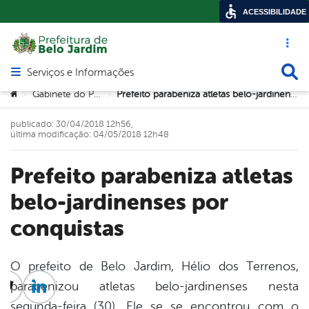
ACESSIBILIDADE
Acesso ráp
Busca
Serviços e Informações
Abrir menu principal de navegação
Você está aqui:
Gabinete do Prefeito
Prefeito parabeniza atletas belo-jardinenses por conquistas
>
>
publicado: 30/04/2018 12h56,
última modificação: 04/05/2018 12h48
Prefeito parabeniza atletas
belo-jardinenses por
conquistas
O prefeito de Belo Jardim, Hélio dos Terrenos,
parabenizou atletas belo-jardinenses nesta
cebook
Twitter
Linkedin
segunda-feira (30). Ele se se encontrou com o