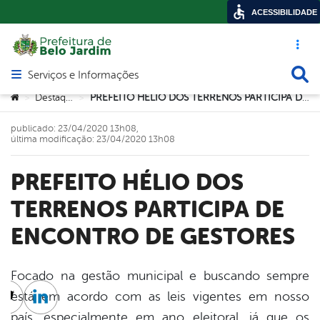
ACESSIBILIDADE
Acesso ráp
Busca
Serviços e Informações
Abrir menu principal de navegação
Você está aqui:
Destaque
PREFEITO HÉLIO DOS TERRENOS PARTICIPA DE ENCONTRO DE GESTORES
>
>
publicado: 23/04/2020 13h08,
última modificação: 23/04/2020 13h08
PREFEITO HÉLIO DOS
TERRENOS PARTICIPA DE
ENCONTRO DE GESTORES
Focado na gestão municipal e buscando sempre
está em acordo com as leis vigentes em nosso
cebook
Twitter
Linkedin
país, especialmente em ano eleitoral, já que os