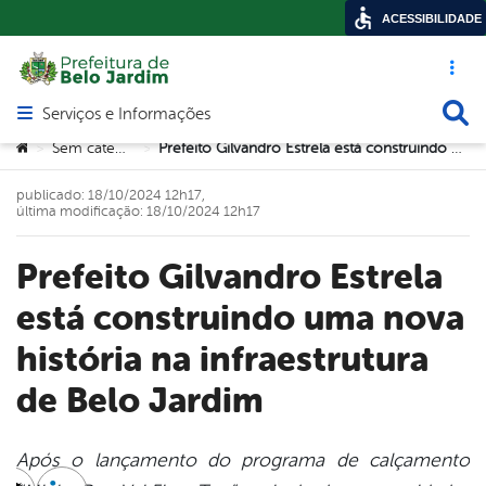
ACESSIBILIDADE
Acesso ráp
Busca
Serviços e Informações
Abrir menu principal de navegação
Você está aqui:
Sem categoria
Prefeito Gilvandro Estrela está construindo uma nova história na infraestrutura de Belo Jardim
>
>
publicado: 18/10/2024 12h17,
última modificação: 18/10/2024 12h17
Prefeito Gilvandro Estrela
está construindo uma nova
história na infraestrutura
de Belo Jardim
Após o lançamento do programa de calçamento