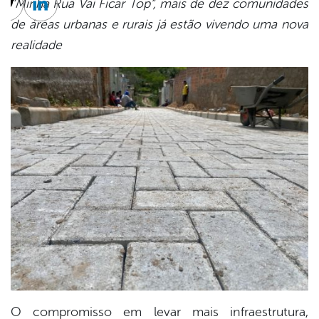
“Minha Rua Vai Ficar Top”, mais de dez comunidades
cebook
Twitter
Linkedin
de áreas urbanas e rurais já estão vivendo uma nova
realidade
O compromisso em levar mais infraestrutura,