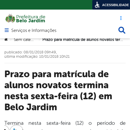
ACESSIBILIDADE
Acesso ráp
Busca
Serviços e Informações
Abrir menu principal de navegação
Você está aqui:
Sem categoria
Prazo para matrícula de alunos novatos termina nesta sexta-feira (12) em Belo Jardim
>
>
publicado: 08/01/2018 09h49,
última modificação: 10/01/2018 10h21
Prazo para matrícula de
alunos novatos termina
nesta sexta-feira (12) em
Belo Jardim
Termina nesta sexta-feira (12) o período de