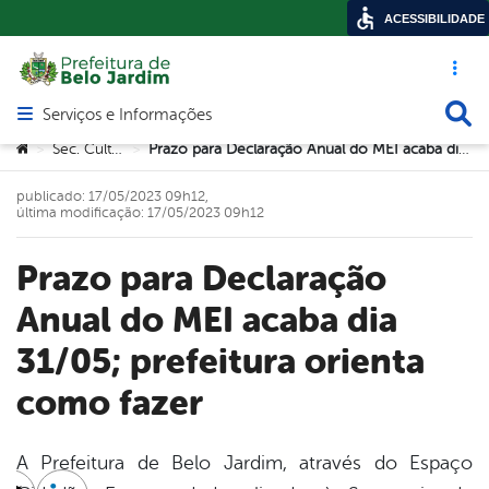
ACESSIBILIDADE
Acesso ráp
Busca
Serviços e Informações
Abrir menu principal de navegação
Você está aqui:
Sec. Cultura
Prazo para Declaração Anual do MEI acaba dia 31/05; prefeitura orienta como fazer
>
>
publicado: 17/05/2023 09h12,
última modificação: 17/05/2023 09h12
Prazo para Declaração
Anual do MEI acaba dia
31/05; prefeitura orienta
como fazer
A Prefeitura de Belo Jardim, através do Espaço