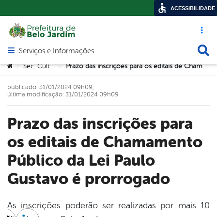
ACESSIBILIDADE
Acesso ráp
Busca
Serviços e Informações
Abrir menu principal de navegação
Você está aqui:
Sec. Cultura
Prazo das inscrições para os editais de Chamamento Público da Lei Paulo Gustavo é prorrogado
>
>
publicado: 31/01/2024 09h09,
última modificação: 31/01/2024 09h09
Prazo das inscrições para
os editais de Chamamento
Público da Lei Paulo
Gustavo é prorrogado
As inscrições poderão ser realizadas por mais 10