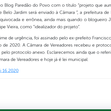
no Blog Paredão do Povo com o título “projeto que aum
de Belo Jardim será enviado à Câmara ”, a prefeitura de
equivocada e errônea, ainda mais quando o blogueiro Jo
pe Vieira, como “idealizador do projeto”.
me de urgência, foi assinado pelo ex-prefeito Francisco
 de 2020. A Câmara de Vereadores recebeu e protoco
pelo protocolo anexo. Esclarecemos ainda que o referi
ra de Vereadores e hoje já é lei municipal.
ei 16.2020