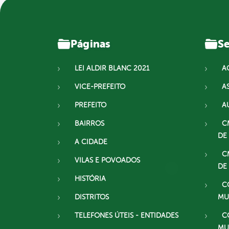
Páginas
Se
LEI ALDIR BLANC 2021
A
VICE-PREFEITO
A
PREFEITO
A
BAIRROS
C
DE
A CIDADE
C
VILAS E POVOADOS
DE
HISTÓRIA
C
DISTRITOS
MU
TELEFONES ÚTEIS - ENTIDADES
C
MU