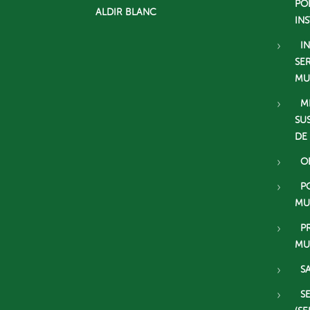
PO
ALDIR BLANC
IN
I
SE
MU
M
SU
DE
O
P
MU
P
MU
S
S