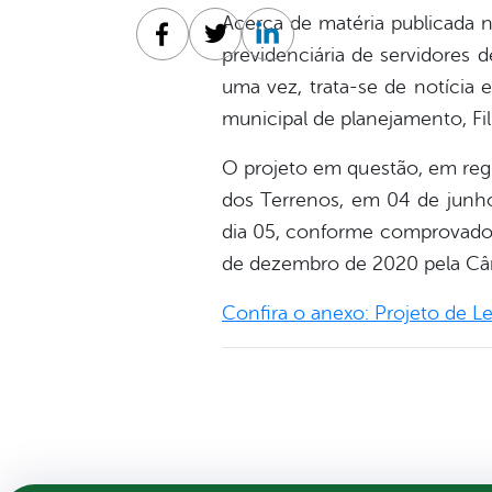
Acerca de matéria publicada 
Facebook
Twitter
Linkedin
previdenciária de servidores 
uma vez, trata-se de notícia 
municipal de planejamento, Fili
O projeto em questão, em regi
dos Terrenos, em 04 de junho
dia 05, conforme comprovado 
de dezembro de 2020 pela Câma
Confira o anexo: Projeto de L