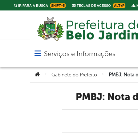
IR PARA A BUSCA
SHIFT+5
TECLAS DE ACESSO
ALT+P
M
Serviços e Informações
Abrir menu principal de navegação
Você está aqui:
>
>
Gabinete do Prefeito
PMBJ: Nota 