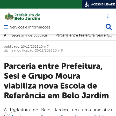
ACESSIBILIDADE
Acesso ráp
Busca
Serviços e Informações
Abrir menu principal de navegação
Você está aqui:
Secretaria de Educação e Tecnologia
Parceria entre Prefeitura, Sesi e Grupo Moura viabiliza nova Escola de Referência em Belo Jardim
>
>
publicado: 26/12/2023 10h47,
última modificação: 26/12/2023 10h48
Parceria entre Prefeitura,
Sesi e Grupo Moura
viabiliza nova Escola de
Referência em Belo Jardim
A Prefeitura de Belo Jardim, em uma iniciativa