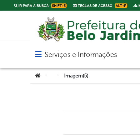
IR PARA A BUSCA
SHIFT+5
TECLAS DE ACESSO
ALT+P
M
Serviços e Informações
Abrir menu principal de navegação
Você está aqui:
>
>
Imagem(5)