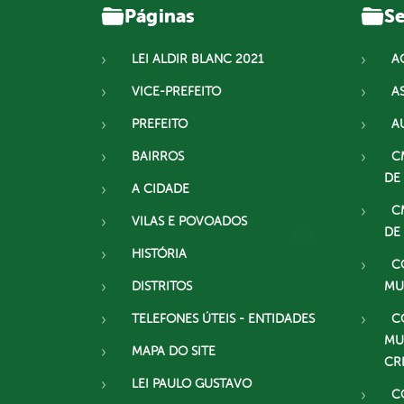
Páginas
Se
LEI ALDIR BLANC 2021
A
VICE-PREFEITO
A
PREFEITO
A
BAIRROS
C
DE
A CIDADE
C
VILAS E POVOADOS
DE
HISTÓRIA
C
DISTRITOS
MU
TELEFONES ÚTEIS - ENTIDADES
C
MU
MAPA DO SITE
CR
LEI PAULO GUSTAVO
C