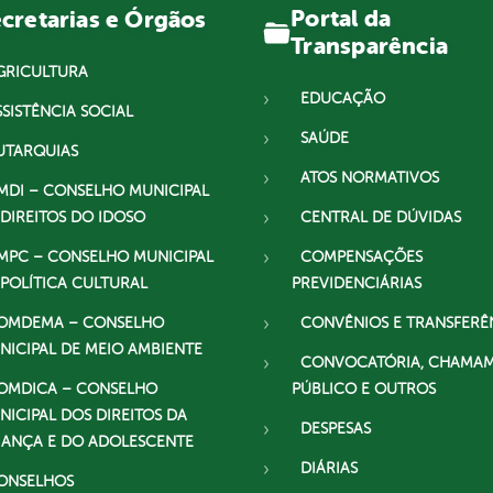
Portal da
cretarias e Órgãos
Transparência
GRICULTURA
EDUCAÇÃO
SSISTÊNCIA SOCIAL
SAÚDE
UTARQUIAS
ATOS NORMATIVOS
MDI – CONSELHO MUNICIPAL
 DIREITOS DO IDOSO
CENTRAL DE DÚVIDAS
MPC – CONSELHO MUNICIPAL
COMPENSAÇÕES
 POLÍTICA CULTURAL
PREVIDENCIÁRIAS
OMDEMA – CONSELHO
CONVÊNIOS E TRANSFERÊ
NICIPAL DE MEIO AMBIENTE
CONVOCATÓRIA, CHAMA
OMDICA – CONSELHO
PÚBLICO E OUTROS
NICIPAL DOS DIREITOS DA
DESPESAS
IANÇA E DO ADOLESCENTE
DIÁRIAS
ONSELHOS