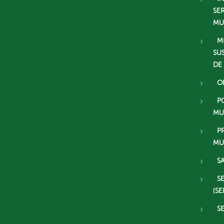
SE
MU
M
SU
DE
O
P
MU
P
MU
S
S
(SE
S