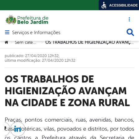
ACESSIBILIDADE
Acesso ráp
Busca
Serviços e Informações
Abrir menu principal de navegação
Você está aqui:
Sem categoria
OS TRABALHOS DE HIGIENIZAÇÃO AVANÇAM NA CIDADE E ZONA RURAL
>
>
publicado: 27/04/2020 12h32,
última modificação: 27/04/2020 12h32
OS TRABALHOS DE
HIGIENIZAÇÃO AVANÇAM
NA CIDADE E ZONA RURAL
Praças, pontos comerciais, ruas, avenidas, bancos,
casas lotéricas, vilas, povoados e distritos, por todos
cebook
Twitter
Linkedin
os cantos a Prefeitura através da Secretaria de