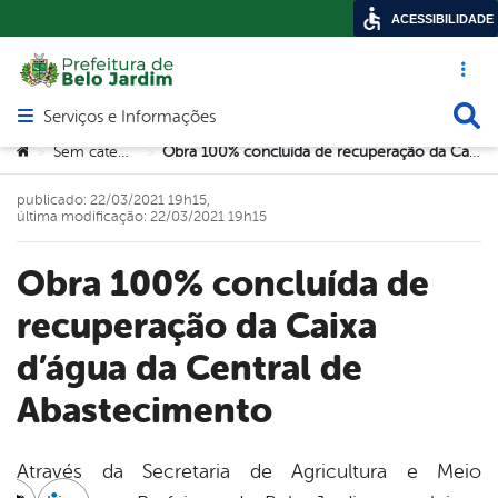
ACESSIBILIDADE
Acesso ráp
Busca
Serviços e Informações
Abrir menu principal de navegação
Você está aqui:
Sem categoria
Obra 100% concluída de recuperação da Caixa d’água da Central de Abastecimento
>
>
publicado: 22/03/2021 19h15,
última modificação: 22/03/2021 19h15
Obra 100% concluída de
recuperação da Caixa
d’água da Central de
Abastecimento
Através da Secretaria de Agricultura e Meio