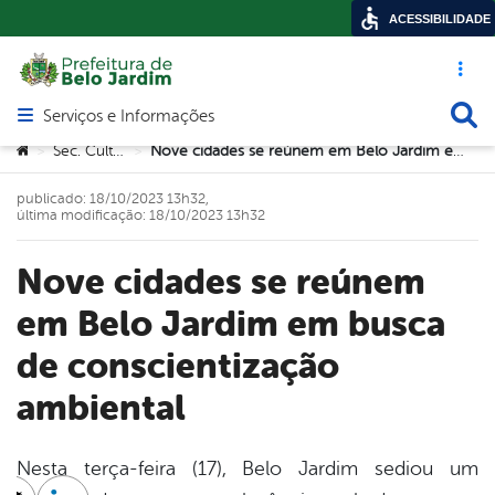
ACESSIBILIDADE
Acesso ráp
Busca
Serviços e Informações
Abrir menu principal de navegação
Você está aqui:
Sec. Cultura
Nove cidades se reúnem em Belo Jardim em busca de conscientização ambiental
>
>
publicado: 18/10/2023 13h32,
última modificação: 18/10/2023 13h32
Nove cidades se reúnem
em Belo Jardim em busca
de conscientização
ambiental
Nesta terça-feira (17), Belo Jardim sediou um