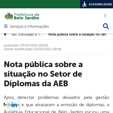
ACESSIBILIDADE
Acesso ráp
Busca
Serviços e Informações
Abrir menu principal de navegação
Você está aqui:
Sec. Educação e Tecnologia
Nota pública sobre a situação no Setor de Diplomas da AEB
>
>
publicado: 03/03/2021 10h06,
última modificação: 03/03/2021 10h06
Nota pública sobre a
situação no Setor de
Diplomas da AEB
Após detectar problemas deixados pela gestão
anterior e que atrasaram a emissão de diplomas, a
cebook
Twitter
Linkedin
Autarquia Educacional de Belo Jardim iniciou uma